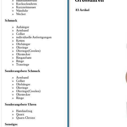
Badezimmeruhr
Kuckucksuhren
Kurzzeitmesser
83 Artikel
Wanduhr
Wecker
Schmuck
Anhänger
Armband
Collier
individuelle Anfertigungen
Ketten
Ohrhänger
Ohrringe
Ohrringe(Creolen)
Ohrstecker
Ringaufsatz
Ringe
Trauringe
Sonderangebote Schmuck
Armband
Collier
Ohrhänger
Ohrringe
Ohrringe(Creolen)
Ohrstecker
Ringe
Sonderangebote Uhren
Handaufzug
Quarz
Quarz-Chrono
Sonstiges