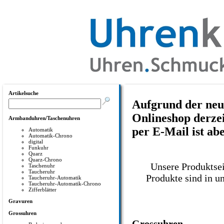
Artikelsuche
Aufgrund der neu
Onlineshop derzei
Armbanduhren/Taschenuhren
per E-Mail ist ab
Automatik
Automatik-Chrono
digital
Funkuhr
Quarz
Quarz-Chrono
Unsere Produktsei
Taschenuhr
Taucheruhr
Produkte sind in u
Taucheruhr-Automatik
Taucheruhr-Automatik-Chrono
Zifferblätter
Gravuren
Grossuhren
Grossuhren