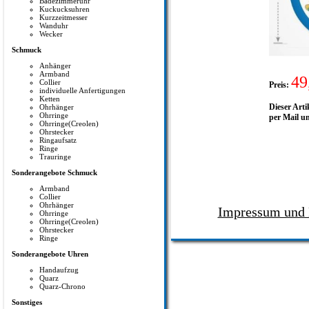
Badezimmeruhr
Kuckucksuhren
Kurzzeitmesser
Wanduhr
Wecker
Schmuck
Anhänger
Armband
49
Collier
Preis:
individuelle Anfertigungen
Ketten
Dieser Arti
Ohrhänger
Ohrringe
per Mail u
Ohrringe(Creolen)
Ohrstecker
Ringaufsatz
Ringe
Trauringe
Sonderangebote Schmuck
Armband
Collier
Ohrhänger
Impressum und 
Ohrringe
Ohrringe(Creolen)
Ohrstecker
Ringe
Sonderangebote Uhren
Handaufzug
Quarz
Quarz-Chrono
Sonstiges